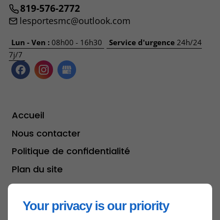
819-576-2772
lesportesmc@outlook.com
Lun - Ven :
08h00 - 16h30
Service d'urgence
24h/24
7j/7
Accueil
Nous contacter
Politique de confidentialité
Plan du site
Your privacy is our priority
Haut de page