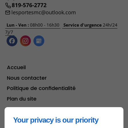
819-576-2772
lesportesmc@outlook.com
Lun - Ven :
08h00 - 16h30
Service d'urgence
24h/24
7j/7
Accueil
Nous contacter
Politique de confidentialité
Plan du site
Your privacy is our priority
Haut de page