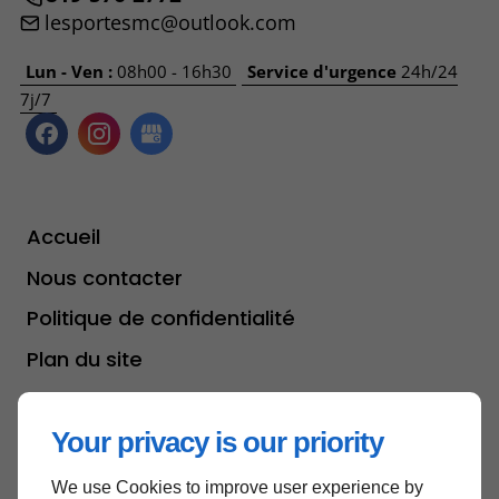
lesportesmc@outlook.com
Lun - Ven :
08h00 - 16h30
Service d'urgence
24h/24
7j/7
Accueil
Nous contacter
Politique de confidentialité
Plan du site
Your privacy is our priority
Haut de page
We use Cookies to improve user experience by