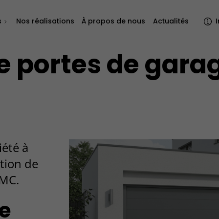
s
Nos réalisations
À propos de nous
Actualités
I
de portes de gara
iété à
tion de
 MC.
le