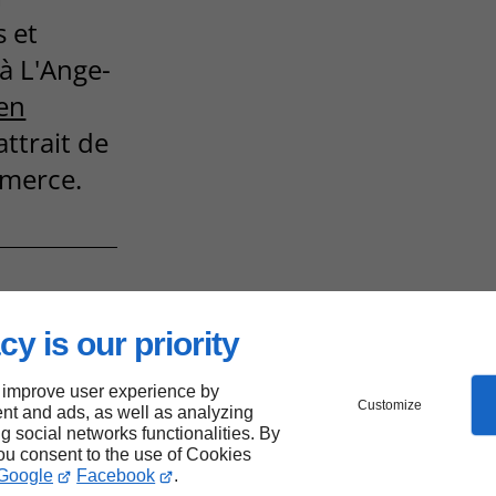
s et
 à L'Ange-
ien
attrait de
mmerce.
cy is our priority
ce à
 improve user experience by
te de
Customize
nt and ads, as well as analyzing
ng social networks functionalities. By
you consent to the use of Cookies
Google
Facebook
.