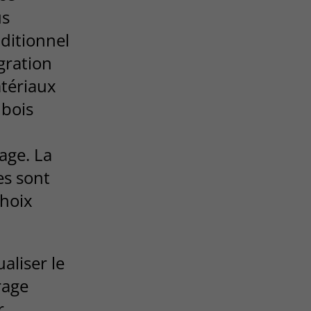
us
ditionnel
gration
atériaux
 bois
age. La
es sont
choix
aliser le
rage
r