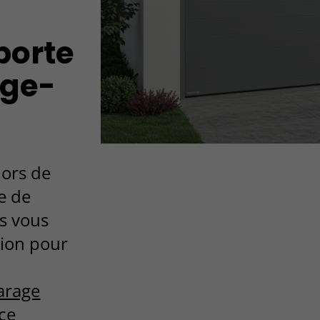
 porte
nge-
lors de
te de
s vous
ion pour
arage
ce