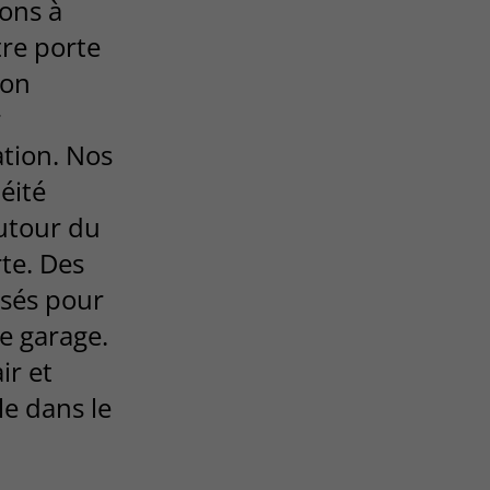
dons à
re porte
ion
r
ation. Nos
éité
autour du
rte. Des
isés pour
de garage.
ir et
e dans le