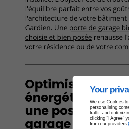
l'équilibre parfait entre vos goût
l'architecture de votre bâtiment
Gardien. Une
porte de garage b
choisie et bien posée
rehausse l'
votre résidence ou de votre co
Optimisation
Your priva
énergétique grâ
We use Cookies to
une pose de por
personalising conte
traffic and optimizi
garage isolée à
clicking "I Agree" 
from our providers