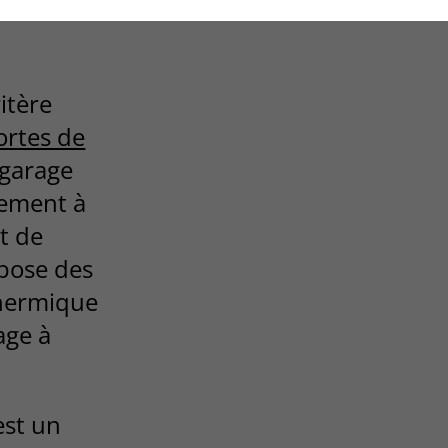
itère
portes de
 garage
vement à
t de
opose des
hermique
age à
est un